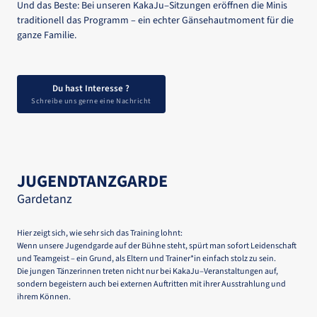
Und 
das 
Beste: 
Bei 
unseren 
KakaJu‒
Sitzungen 
eröffnen 
die 
Minis 
traditionell 
das 
Programm 
– 
ein 
echter 
Gänsehautmoment 
für 
die 
ganze 
Familie.
Du hast Interesse ?
Schreibe uns gerne eine Nachricht
JUGENDTANZGARDE
Gardetanz
Hier 
zeigt 
sich, 
wie 
sehr 
sich 
das 
Training 
lohnt:

Wenn 
unsere 
Jugendgarde 
auf 
der 
Bühne 
steht, 
spürt 
man 
sofort 
Leidenschaft 
und 
Teamgeist 
– 
ein 
Grund, 
als 
Eltern 
und 
Trainer*in 
einfach 
stolz 
zu 
sein.

Die 
jungen 
Tänzerinnen 
treten 
nicht 
nur 
bei 
KakaJu‒
Veranstaltungen 
auf, 
sondern 
begeistern 
auch 
bei 
externen 
Auftritten 
mit 
ihrer 
Ausstrahlung 
und 
ihrem 
Können.