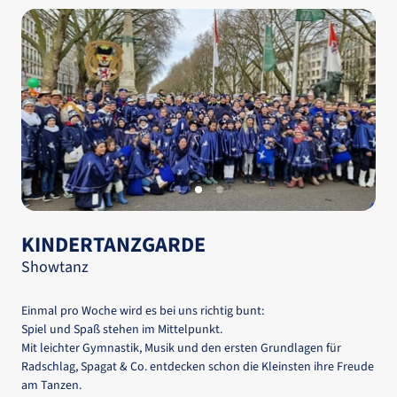
Slide 2 of 3
KINDERTANZGARDE 
Showtanz
Einmal 
pro 
Woche 
wird 
es 
bei 
uns 
richtig 
bunt: 
Spiel 
und 
Spaß 
stehen 
im 
Mittelpunkt.

Mit 
leichter 
Gymnastik, 
Musik 
und 
den 
ersten 
Grundlagen 
für 
Radschlag, 
Spagat 
& 
Co. 
entdecken 
schon 
die 
Kleinsten 
ihre 
Freude 
am 
Tanzen.
