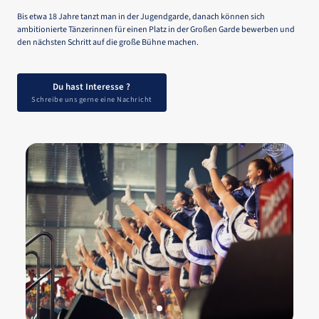
Bis 
etwa 
18 
Jahre 
tanzt 
man 
in 
der 
Jugendgarde, 
danach 
können 
sich 
ambitionierte 
Tänzerinnen 
für 
einen 
Platz 
in 
der 
Großen 
Garde 
bewerben 
und 
den 
nächsten 
Schritt 
auf 
die 
große 
Bühne 
machen.
Du hast Interesse ?
Schreibe uns gerne eine Nachricht
Slide 2 of 3