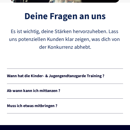
Deine Fragen an uns
Es 
ist 
wichtig, 
deine 
Stärken 
hervorzuheben. 
Lass 
uns 
potenziellen 
Kunden 
klar 
zeigen, 
was 
dich 
von 
der 
Konkurrenz 
abhebt.
Wann hat die Kinder- & Jugengendtanzgarde Training ? 
Die Kinder- & Jugendgarde hat donnerstags ab 17 Uhr Training. Das Training der 
Jugendgarde geht bis 20 Uhr

Ab wann kann ich mittanzen ?
Du hast Interesse ? Meld dich gerne bei uns.
Ab 4 Jahren kannst du bei uns mittanzen. Die Jugendgarde ist ab ca. 14 Jahren. 

Wir haben für jedes Alter die passende Gruppe. 
Muss ich etwas mitbringen ?
Zwingende Vorraussetzungen, dass du bei uns in der Kindertanzgarde 
anfangen kannst gibt es nicht. Eine gute Grundgelenkigkeit und Spaß am Tanz 
solltest du haben. 