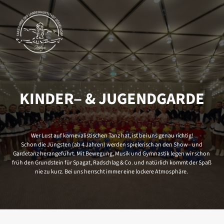
KINDER‒
& 
JUGENDGARDE
Wer 
Lust 
auf 
karnevalistischen 
Tanz 
hat, 
ist 
bei 
uns 
genau 
richtig!

Schon 
die 
Jüngsten 
(ab 
4 
Jahren) 
werden 
spielerisch 
an 
den 
Show‒
und 
Gardetanz 
herangeführt. 
Mit 
Bewegung, 
Musik 
und 
Gymnastik 
legen 
wir 
schon 
früh 
den 
Grundstein 
für 
Spagat, 
Radschlag 
& 
Co. 
und 
natürlich 
kommt 
der 
Spaß 
nie 
zu 
kurz. 
Bei 
uns 
herrscht 
immer 
eine 
lockere 
Atmosphäre. 